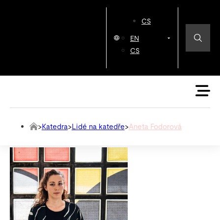
CS
EN
CS
>
Katedra
>
Lidé na katedře
>
Aneta Fodorová