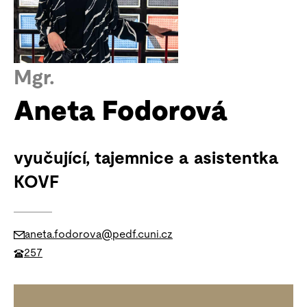
Mgr.
Aneta Fodorová
vyučující, tajemnice a asistentka
KOVF
aneta.fodorova@pedf.cuni.cz
257